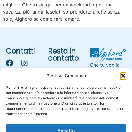
migliori. Che tu sia qui per un weekend o per una
vacanza più lunga, lasciati sorprendere: anche senza
sole, Alghero sa come farsi amare.
Contatti
Resta in
contatto
Che tu voglia
immergerti
Gestisci Consenso
nella movida o
algherovacationrentals@gmail.com
goderti il
Per fornire le migliori esperienze, utilizziamo tecnologie come i cookie
Via XX
silenzio della
per memorizzare e/o accedere alle informazioni del dispositivo. Il
settembre
consenso a queste tecnologie ci permetterà di elaborare dati come il
costa, i nostri
Alternative:
comportamento di navigazione o ID unici su questo sito. Non
104,
appartamenti
acconsentire o ritirare il consenso può influire negativamente su alcune
Alghero,
ad Alghero
caratteristiche e funzioni.
(SS) 07041
sono la base
perfetta per la
Accetta