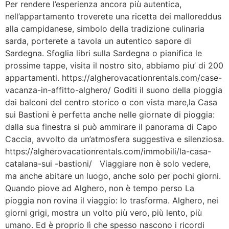
Per rendere l’esperienza ancora più autentica,
nell’appartamento troverete una ricetta dei malloreddus
alla campidanese, simbolo della tradizione culinaria
sarda, porterete a tavola un autentico sapore di
Sardegna. Sfoglia libri sulla Sardegna o pianifica le
prossime tappe, visita il nostro sito, abbiamo piu’ di 200
appartamenti. https://algherovacationrentals.com/case-
vacanza-in-affitto-alghero/ Goditi il suono della pioggia
dai balconi del centro storico o con vista mare,la Casa
sui Bastioni è perfetta anche nelle giornate di pioggia:
dalla sua finestra si può ammirare il panorama di Capo
Caccia, avvolto da un’atmosfera suggestiva e silenziosa.
https://algherovacationrentals.com/immobili/la-casa-
catalana-sui -bastioni/ Viaggiare non è solo vedere,
ma anche abitare un luogo, anche solo per pochi giorni.
Quando piove ad Alghero, non è tempo perso La
pioggia non rovina il viaggio: lo trasforma. Alghero, nei
giorni grigi, mostra un volto più vero, più lento, più
umano. Ed è proprio lì che spesso nascono i ricordi