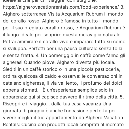
Ideale anche per chi viaggia fuori stagione.
https://algherovacationrentals.com/food-experience/ 3.
Alghero sotterranea Visita Acquarium Rubrum il mondo
del corallo rosso: Alghero è famosa in tutto il mondo
per il suo pregiato corallo rosso, e Acquarium Rubrum è
il luogo ideale per scoprire questa meraviglia naturale.
Potrai ammirare il corallo vivo e imparare tutto su come
si sviluppa. Perfetti per una pausa culturale senza folla
e senza fretta. 4. Un pomeriggio in caffè come fanno gli
algheresi Quando piove, Alghero diventa più locale.
Siediti in un caffè storico o in una piccola pasticceria,
ordina qualcosa di caldo e osserva: le conversazioni in
catalano algherese, il via vai lento, il profumo dei dolci
appena sfornati. È un’esperienza semplice solo in
apparenza: qui si capisce davvero il ritmo della città. 5.
Riscoprire il viaggio… dalla tua casa vacanza Una
giornata di pioggia è anche l’occasione perfetta per
vivere meglio il tuo appartamento da Alghero Vacation
Rentals: Cucina con prodotti locali comprati al mercato