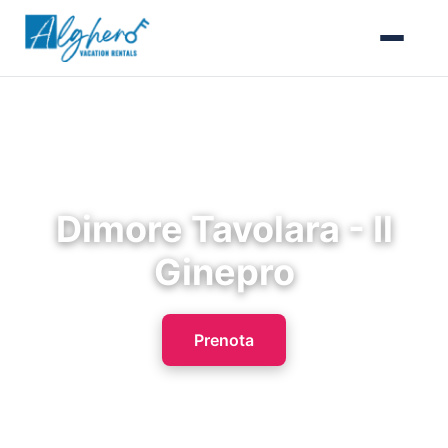
Dimore Tavolara - Il
Ginepro
Prenota