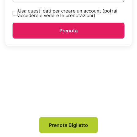
Usa questi dati per creare un account (potrai
accedere e vedere le prenotazioni)
Prenota
Traghetti per Alghero
Scegli TraghettiPer e confronta le
migliori offerte dei traghetti per le
isole italiane e per le destinazioni del
Mediterraneo
Prenota Biglietto