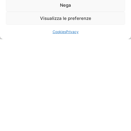
Nega
Visualizza le preferenze
Cookies
Privacy
Contatti
Resta in
contatto
Che tu voglia
immergerti
nella movida o
algherovacationrentals@gmail.com
goderti il
Via XX
silenzio della