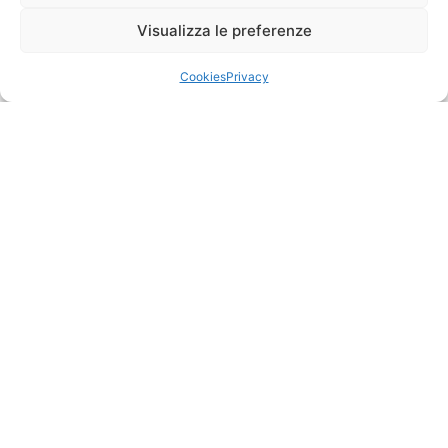
Visualizza le preferenze
Cookies
Privacy
Contatti
Resta in
contatto
Che tu voglia
immergerti
nella movida o
algherovacationrentals@gmail.com
goderti il
Via XX
silenzio della
settembre
costa, i nostri
Alternative:
104,